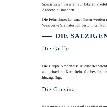
Spezialitäten basieren auf lokalen Prod
Ardèche ausmachen.
Die Feinschmecker unter Ihnen werden n
Weinberge Sie natürlich besichtigen kön
DIE SALZIGE
Die Grille
Die Crique Ardéchoise ist eine der wich
aus gehackten Kartoffeln. Sie besteht e
hinzugefügt.
Die Cousina
Kastanien sind in der Ardèche überall z