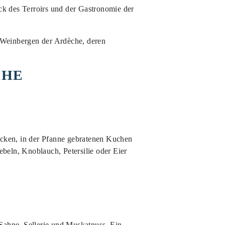
ck des Terroirs und der Gastronomie der
n Weinbergen der Ardèche, deren
CHE
dicken, in der Pfanne gebratenen Kuchen
beln, Knoblauch, Petersilie oder Eier
 Sahne, Sellerie und Muskatnuss. Ein