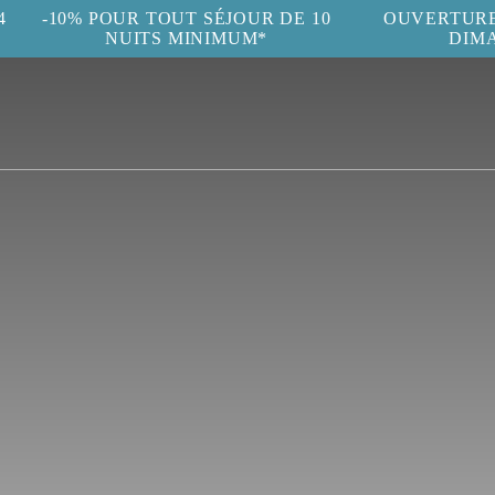
4
-10% POUR TOUT SÉJOUR DE 10
OUVERTURE 
NUITS MINIMUM*
DIM