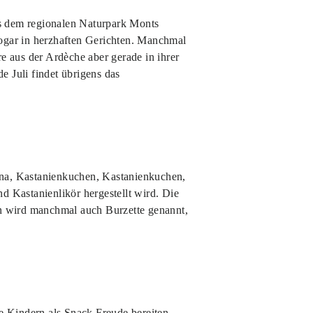
s dem regionalen Naturpark Monts
sogar in herzhaften Gerichten. Manchmal
re aus der Ardèche aber gerade in ihrer
 Juli findet übrigens das
sina, Kastanienkuchen, Kastanienkuchen,
 Kastanienlikör hergestellt wird. Die
en wird manchmal auch Burzette genannt,
e Kindern als Snack Freude bereiten.