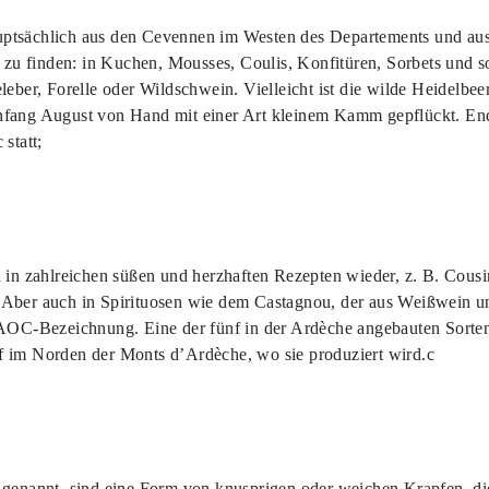
uptsächlich aus den Cevennen im Westen des Departements und au
ll zu finden: in Kuchen, Mousses, Coulis, Konfitüren, Sorbets und 
leber, Forelle oder Wildschwein. Vielleicht ist die wilde Heidelbee
nfang August von Hand mit einer Art kleinem Kamm gepflückt. Ende
statt;
h in zahlreichen süßen und herzhaften Rezepten wieder, z. B. Cou
Aber auch in Spirituosen wie dem Castagnou, der aus Weißwein und
e AOC-Bezeichnung. Eine der fünf in der Ardèche angebauten Sort
f im Norden der Monts d’Ardèche, wo sie produziert wird.c
 genannt, sind eine Form von knusprigen oder weichen Krapfen, di