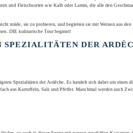
ukten und Fleischsorten wie Kalb oder Lamm, die alle den Geschma
icht müde, sie zu probieren, und begleiten sie mit Weinen aus de
nen. DIE kulinarische Tour beginnt!
N SPEZIALITÄTEN DER ARDÈ
tigsten Spezialitäten der Ardèche. Es handelt sich dabei um einen 
infach aus Kartoffeln, Salz und Pfeffer. Manchmal werden auch Zwie
u finden, so auch in dieser Suppe mit ganzen geschälten Kastanien,