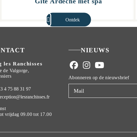
Gîte Ardèche met spa
Ontdek
ONTACT
NIEUWS
 les Ranchisses
e de Valgorge,
ssiers
Abonneren op de nieuwsbrief
33 4 75 88 31 97
reception@lesranchisses.fr
nst
t vrijdag 09.00 tot 17.00