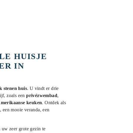
E HUISJE
ER IN
ek stenen huis
. U vindt er drie
jf, zoals een
privézwembad
,
 Amerikaanse keuken
. Ontdek als
, een mooie veranda, een
uw zeer grote gezin te