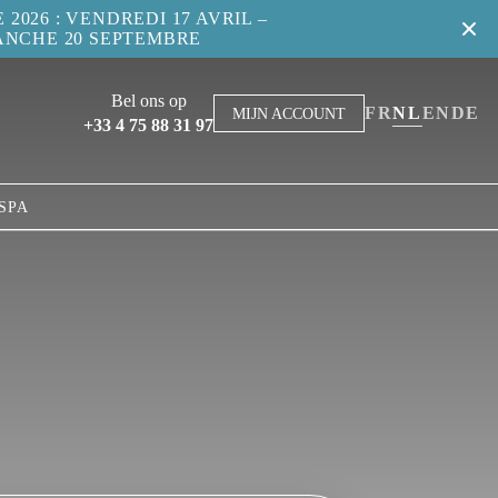
2026 : VENDREDI 17 AVRIL –
ANCHE 20 SEPTEMBRE
Bel ons op
FR
NL
EN
DE
MIJN ACCOUNT
+33 4 75 88 31 97
SPA