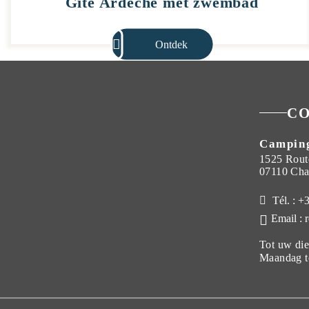
Gîte Ardèche met zwembad
Ontdek
C
Camping
1525 Rout
07110 Cha
Tél. : +
Email : 
Tot uw die
Maandag to