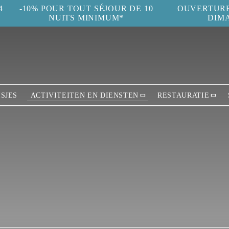
4
-10% POUR TOUT SÉJOUR DE 10
OUVERTURE 
NUITS MINIMUM*
DIM
ISJES
ACTIVITEITEN EN DIENSTEN
RESTAURATIE