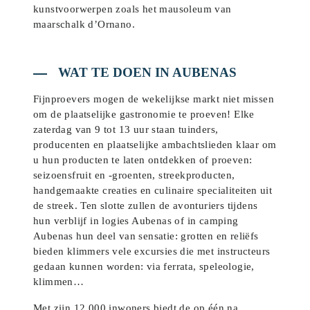
kunstvoorwerpen zoals het mausoleum van
maarschalk d’Ornano.
WAT TE DOEN IN AUBENAS
Fijnproevers mogen de wekelijkse markt niet missen
om de plaatselijke gastronomie te proeven! Elke
zaterdag van 9 tot 13 uur staan tuinders,
producenten en plaatselijke ambachtslieden klaar om
u hun producten te laten ontdekken of proeven:
seizoensfruit en -groenten, streekproducten,
handgemaakte creaties en culinaire specialiteiten uit
de streek. Ten slotte zullen de avonturiers tijdens
hun verblijf in logies Aubenas of in camping
Aubenas hun deel van sensatie: grotten en reliëfs
bieden klimmers vele excursies die met instructeurs
gedaan kunnen worden: via ferrata, speleologie,
klimmen…
Met zijn 12.000 inwoners biedt de op één na