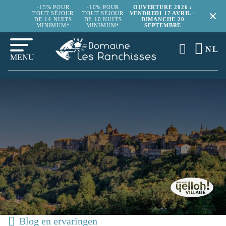
-15% POUR
-10% POUR
OUVERTURE 2026 :
TOUT SÉJOUR
TOUT SÉJOUR
VENDREDI 17 AVRIL –
DE 14 NUITS
DE 10 NUITS
DIMANCHE 20
MINIMUM*
MINIMUM*
SEPTEMBRE
NL
MENU
Blog en ervaringen