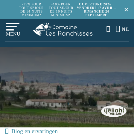
-15% POUR
-10% POUR
OUVERTURE 2026 :
TOUT SÉJOUR
TOUT SÉJOUR
VENDREDI 17 AVRIL –
DE 14 NUITS
DE 10 NUITS
DIMANCHE 20
MINIMUM*
MINIMUM*
SEPTEMBRE
NL
MENU
Blog en ervaringen