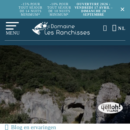
-15% POUR
-10% POUR
OUVERTURE 2026 :
TOUT SÉJOUR
TOUT SÉJOUR
VENDREDI 17 AVRIL –
DE 14 NUITS
DE 10 NUITS
DIMANCHE 20
MINIMUM*
MINIMUM*
SEPTEMBRE
NL
MENU
Blog en ervaringen