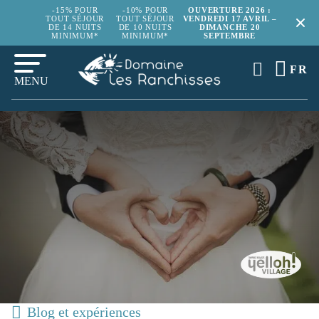
-15% POUR
-10% POUR
OUVERTURE 2026 :
TOUT SÉJOUR
TOUT SÉJOUR
VENDREDI 17 AVRIL –
DE 14 NUITS
DE 10 NUITS
DIMANCHE 20
MINIMUM*
MINIMUM*
SEPTEMBRE
FR
MENU
Blog et expériences