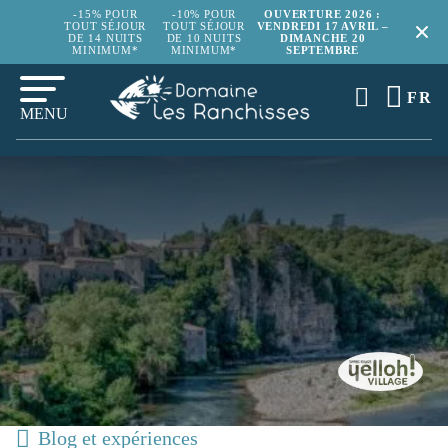
-15% POUR
-10% POUR
OUVERTURE 2026 :
TOUT SÉJOUR
TOUT SÉJOUR
VENDREDI 17 AVRIL –
DE 14 NUITS
DE 10 NUITS
DIMANCHE 20
MINIMUM*
MINIMUM*
SEPTEMBRE
FR
MENU
Blog et expériences