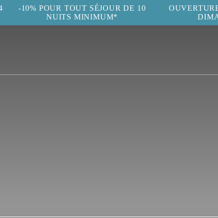
4
-10% POUR TOUT SÉJOUR DE 10
OUVERTURE 
NUITS MINIMUM*
DIM