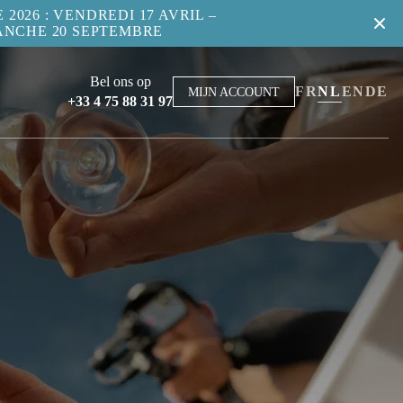
2026 : VENDREDI 17 AVRIL –
ANCHE 20 SEPTEMBRE
Bel ons op
FR
NL
EN
DE
MIJN ACCOUNT
+33 4 75 88 31 97