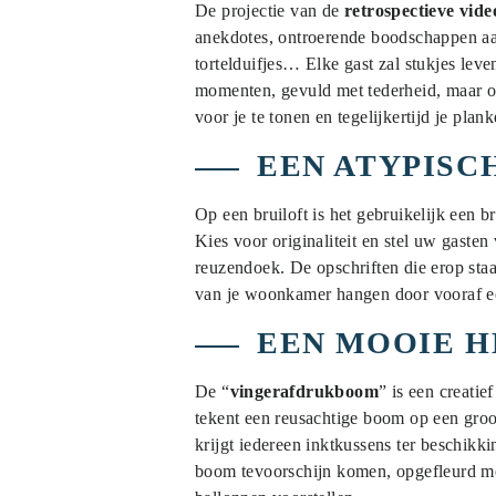
De projectie van de
retrospectieve vide
anekdotes, ontroerende boodschappen aan
tortelduifjes… Elke gast zal stukjes leve
momenten, gevuld met tederheid, maar o
voor je te tonen en tegelijkertijd je plan
EEN ATYPISC
Op een bruiloft is het gebruikelijk een b
Kies voor originaliteit en stel uw gasten
reuzendoek. De opschriften die erop staa
van je woonkamer hangen door vooraf een
EEN MOOIE 
De “
vingerafdrukboom
” is een creati
tekent een reusachtige boom op een groo
krijgt iedereen inktkussens ter beschikki
boom tevoorschijn komen, opgefleurd met