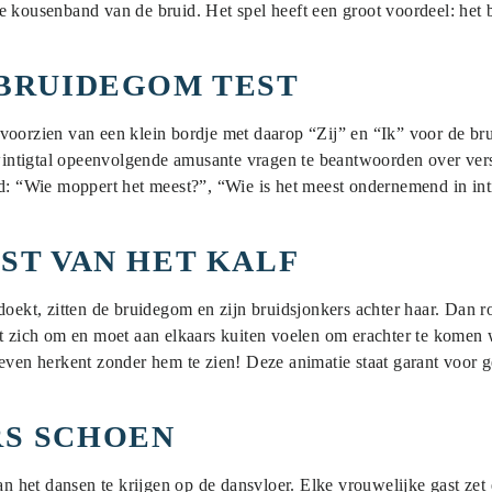
e kousenband van de bruid. Het spel heeft een groot voordeel: het
 BRUIDEGOM TEST
voorzien van een klein bordje met daarop “Zij” en “Ik” voor de br
tigtal opeenvolgende amusante vragen te beantwoorden over versch
ld: “Wie moppert het meest?”, “Wie is het meest ondernemend in int
EST VAN HET KALF
doekt, zitten de bruidegom en zijn bruidsjonkers achter haar. Dan r
t zich om en moet aan elkaars kuiten voelen om erachter te komen w
leven herkent zonder hem te zien! Deze animatie staat garant voor 
RS SCHOEN
aan het dansen te krijgen op de dansvloer. Elke vrouwelijke gast z