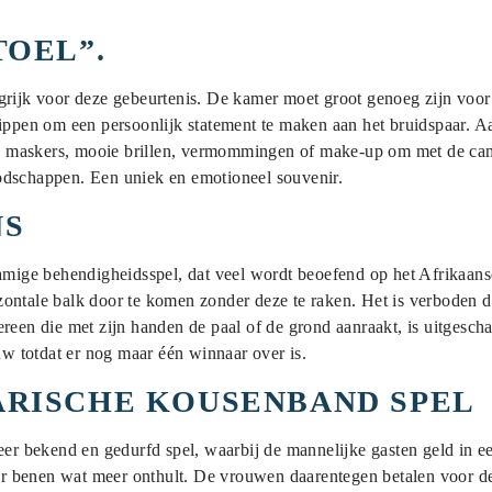
TOEL”.
grijk voor deze gebeurtenis. De kamer moet groot genoeg zijn voor
ippen om een persoonlijk statement te maken aan het bruidspaar. Aa
ige maskers, mooie brillen, vermommingen of make-up om met de came
odschappen. Een uniek en emotioneel souvenir.
NS
namige behendigheidsspel, dat veel wordt beoefend op het Afrikaans
zontale balk door te komen zonder deze te raken. Het is verboden 
reen die met zijn handen de paal of de grond aanraakt, is uitgescha
euw totdat er nog maar één winnaar over is.
ARISCHE KOUSENBAND SPEL
zeer bekend en gedurfd spel, waarbij de mannelijke gasten geld in 
aar benen wat meer onthult. De vrouwen daarentegen betalen voor de