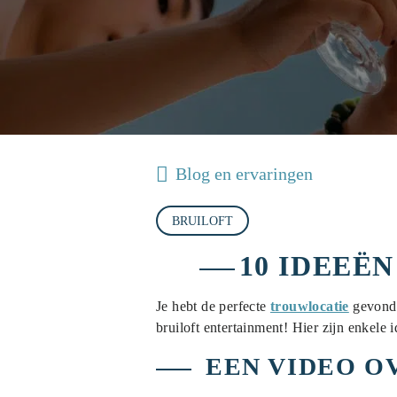
Blog en ervaringen
BRUILOFT
10 IDEEË
Je hebt de perfecte
trouwlocatie
gevonden
bruiloft entertainment! Hier zijn enkele 
EEN VIDEO O