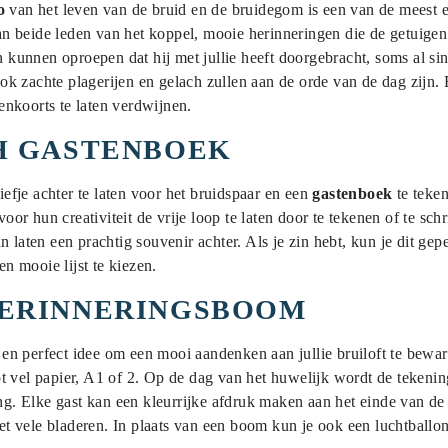
o
van het leven van de bruid en de bruidegom is een van de meest 
 beide leden van het koppel, mooie herinneringen die de getuigen
n kunnen oproepen dat hij met jullie heeft doorgebracht, soms al sin
ok zachte plagerijen en gelach zullen aan de orde van de dag zij
kenkoorts te laten verdwijnen.
H GASTENBOEK
riefje achter te laten voor het bruidspaar en een
gastenboek
te teke
 voor hun creativiteit de vrije loop te laten door te tekenen of te sc
n laten een prachtig souvenir achter. Als je zin hebt, kun je dit g
 mooie lijst te kiezen.
HERINNERINGSBOOM
ef en perfect idee om een mooi aandenken aan jullie bruiloft te bewa
t vel papier, A1 of 2. Op de dag van het huwelijk wordt de tekeni
ng. Elke gast kan een kleurrijke afdruk maken aan het einde van de 
 vele bladeren. In plaats van een boom kun je ook een luchtballon