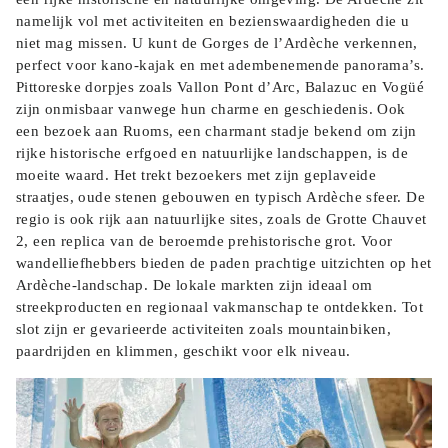
namelijk vol met activiteiten en bezienswaardigheden die u
niet mag missen. U kunt de Gorges de l’Ardèche verkennen,
perfect voor kano-kajak en met adembenemende panorama’s.
Pittoreske dorpjes zoals Vallon Pont d’Arc, Balazuc en Vogüé
zijn onmisbaar vanwege hun charme en geschiedenis. Ook
een bezoek aan Ruoms, een charmant stadje bekend om zijn
rijke historische erfgoed en natuurlijke landschappen, is de
moeite waard. Het trekt bezoekers met zijn geplaveide
straatjes, oude stenen gebouwen en typisch Ardèche sfeer. De
regio is ook rijk aan natuurlijke sites, zoals de Grotte Chauvet
2, een replica van de beroemde prehistorische grot. Voor
wandelliefhebbers bieden de paden prachtige uitzichten op het
Ardèche-landschap. De lokale markten zijn ideaal om
streekproducten en regionaal vakmanschap te ontdekken. Tot
slot zijn er gevarieerde activiteiten zoals mountainbiken,
paardrijden en klimmen, geschikt voor elk niveau.