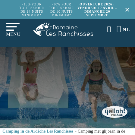
-15% POUR
-10% POUR
OUVERTURE 2026 :
TOUT SÉJOUR
TOUT SÉJOUR
VENDREDI 17 AVRIL –
DE 14 NUITS
DE 10 NUITS
DIMANCHE 20
MINIMUM*
MINIMUM*
SEPTEMBRE
NL
MENU
Camping in de Ardèche Les Ranchisses
»
Camping met glijbaan in de