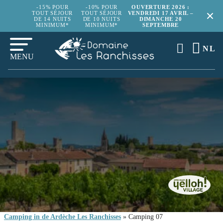
-15% POUR
-10% POUR
OUVERTURE 2026 :
TOUT SÉJOUR
TOUT SÉJOUR
VENDREDI 17 AVRIL –
DE 14 NUITS
DE 10 NUITS
DIMANCHE 20
MINIMUM*
MINIMUM*
SEPTEMBRE
NL
MENU
Camping in de Ardèche Les Ranchisses
»
Camping 07