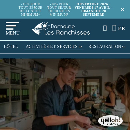
-15% POUR
-10% POUR
OUVERTURE 2026 :
TOUT SÉJOUR
TOUT SÉJOUR
VENDREDI 17 AVRIL –
DE 14 NUITS
DE 10 NUITS
DIMANCHE 20
MINIMUM*
MINIMUM*
SEPTEMBRE
FR
MENU
HÔTEL
ACTIVITÉS ET SERVICES
RESTAURATION