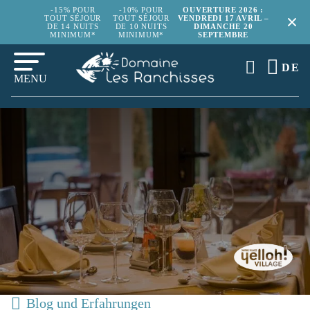
-15% POUR
-10% POUR
OUVERTURE 2026 :
TOUT SÉJOUR
TOUT SÉJOUR
VENDREDI 17 AVRIL –
DE 14 NUITS
DE 10 NUITS
DIMANCHE 20
MINIMUM*
MINIMUM*
SEPTEMBRE
DE
MENU
Blog und Erfahrungen