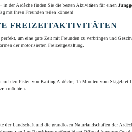
 in der Ardèche finden Sie die besten Aktivitäten für einen
Jungge
ag mit Ihren Freunden teilen können!
E FREIZEITAKTIVITÄTEN
nd perfekt, um eine gute Zeit mit Freunden zu verbringen und Geschw
ormen der motorisierten Freizeitgestaltung.
n auf den Pisten von Karting Ardèche, 15 Minuten vom Skigebiet L
rzen möchten.
te der Landschaft und die grandiosen Naturlandschaften der Ardèc
räumen von Les Ranchisses entfernt bietet Offroad Aventure Quad