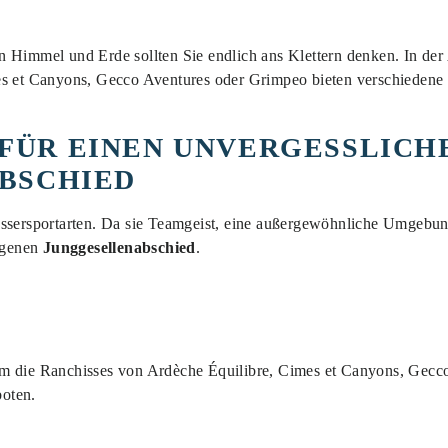
 Himmel und Erde sollten Sie endlich ans Klettern denken. In der 
es et Canyons, Gecco Aventures oder Grimpeo bieten verschieden
 FÜR EINEN UNVERGESSLICH
BSCHIED
assersportarten. Da sie Teamgeist, eine außergewöhnliche Umgebung
ungenen
Junggesellenabschied
.
m die Ranchisses von Ardèche Équilibre, Cimes et Canyons, Gecco 
oten.