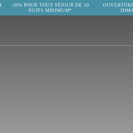
4
-10% POUR TOUT SÉJOUR DE 10
OUVERTURE 
NUITS MINIMUM*
DIM