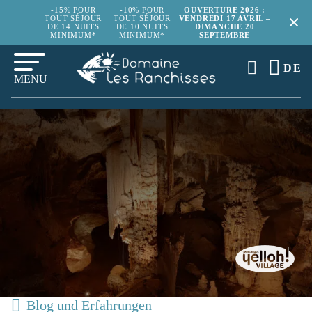
-15% POUR
-10% POUR
OUVERTURE 2026 :
TOUT SÉJOUR
TOUT SÉJOUR
VENDREDI 17 AVRIL –
DE 14 NUITS
DE 10 NUITS
DIMANCHE 20
MINIMUM*
MINIMUM*
SEPTEMBRE
DE
MENU
Blog und Erfahrungen