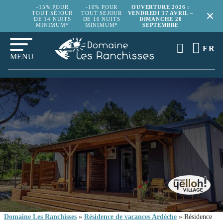
-15% POUR
-10% POUR
OUVERTURE 2026 :
TOUT SÉJOUR
TOUT SÉJOUR
VENDREDI 17 AVRIL –
DE 14 NUITS
DE 10 NUITS
DIMANCHE 20
MINIMUM*
MINIMUM*
SEPTEMBRE
FR
MENU
Domaine Les Ranchisses
»
Résidence de vacances Ardèche
»
Résidence