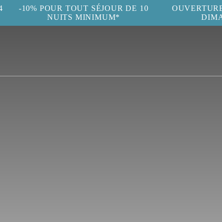
4
-10% POUR TOUT SÉJOUR DE 10
OUVERTURE 
NUITS MINIMUM*
DIM