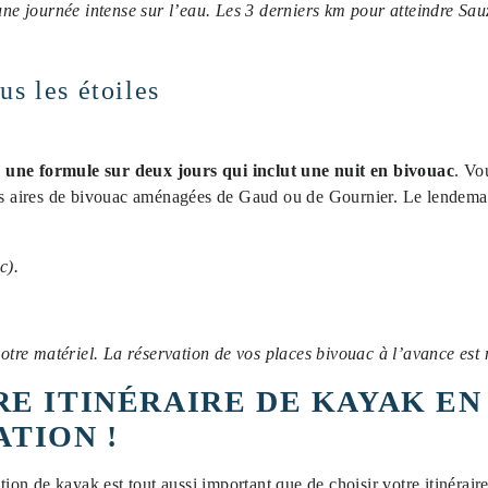
 une journée intense sur l’eau. Les 3 derniers km pour atteindre Sa
us les étoiles
e
une formule sur deux jours
qui inclut une nuit en bivouac
. Vo
des aires de bivouac aménagées de Gaud ou de Gournier. Le lendemai
c).
votre matériel. La réservation de vos places bivouac à l’avance est 
RE ITINÉRAIRE DE KAYAK EN
TION !
tion de kayak est tout aussi important que de choisir votre itinéraire