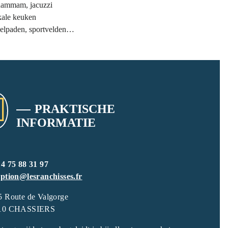
hammam, jacuzzi
kale keuken
elpaden, sportvelden…
PRAKTISCHE
INFORMATIE
 4 75 88 31 97
eption@lesranchisses.fr
5 Route de Valgorge
10 CHASSIERS