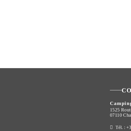
C
Camping
1525 Rout
07110 Cha
Tél. : +