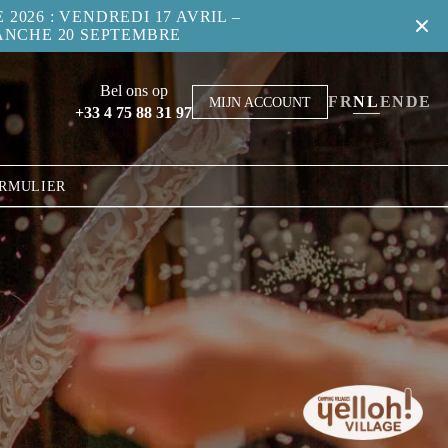
2026 : VENDREDI 17 AVRIL –
ANCHE 20 SEPTEMBRE
Bel ons op
FR
NL
EN
DE
MIJN ACCOUNT
+33 4 75 88 31 97
RMULIER