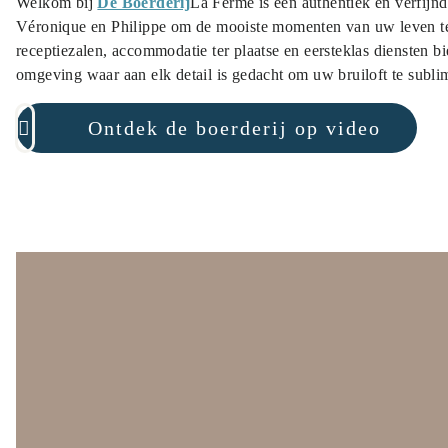
Welkom bij
De Boerderij
La Ferme is een authentiek en verfijn
Véronique en Philippe om de mooiste momenten van uw leven te 
receptiezalen, accommodatie ter plaatse en eersteklas diensten 
omgeving waar aan elk detail is gedacht om uw bruiloft te subli
Ontdek de boerderij op video