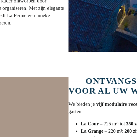
d kader ontworpen door
organiseren. Met zijn elegante
biedt La Ferme een unieke
meren.
ONTVANGS
VOOR AL UW 
We bieden je
vijf modulaire rec
gasten:
La Cour
– 725 m²: tot
350 z
La Grange
– 220 m²:
200 zi