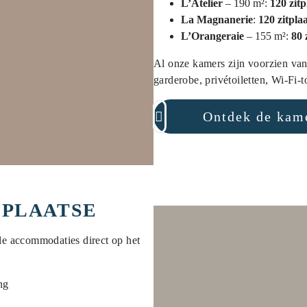
L’Atelier
– 190 m²:
120 zitp
La Magnanerie
:
120 zitpla
L’Orangeraie
– 155 m²:
80 
Al onze kamers zijn voorzien van 
garderobe, privétoiletten, Wi-Fi
Ontdek de kam
 PLAATSE
le accommodaties direct op het
ng