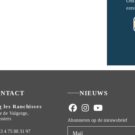
Ons 
eers
ONTACT
NIEUWS
 les Ranchisses
e de Valgorge,
ssiers
Abonneren op de nieuwsbrief
33 4 75 88 31 97