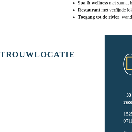
Spa & wellness
met sauna, 
Restaurant
met verfijnde lo
Toegang tot de rivier
, wand
E TROUWLOCATIE
+33
rec
152
071