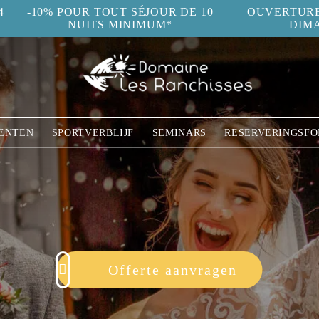
4
-10% POUR TOUT SÉJOUR DE 10
OUVERTURE 
NUITS MINIMUM*
DIM
ENTEN
SPORTVERBLIJF
SEMINARS
RESERVERINGSFO
Offerte aanvragen