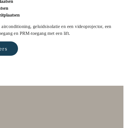
laatsen
atsen
zitplaatsen
airconditioning, geluidsisolatie en een videoprojector, een
-toegang en PRM-toegang met een lift.
ers