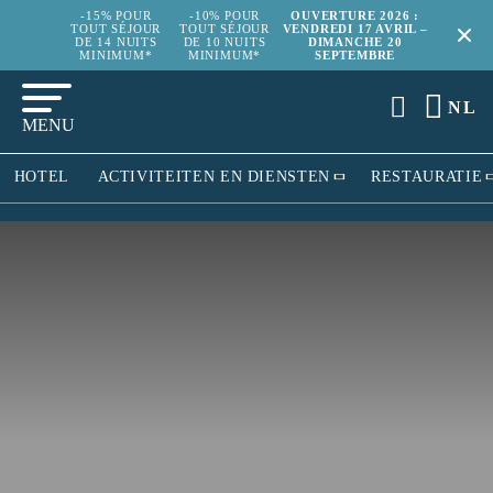
-15% POUR
-10% POUR
OUVERTURE 2026 :
TOUT SÉJOUR
TOUT SÉJOUR
VENDREDI 17 AVRIL –
DE 14 NUITS
DE 10 NUITS
DIMANCHE 20
MINIMUM*
MINIMUM*
SEPTEMBRE
NL
MENU
HOTEL
ACTIVITEITEN EN DIENSTEN
RESTAURATIE