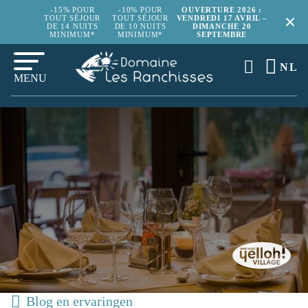
-15% POUR
-10% POUR
OUVERTURE 2026 :
TOUT SÉJOUR
TOUT SÉJOUR
VENDREDI 17 AVRIL –
DE 14 NUITS
DE 10 NUITS
DIMANCHE 20
MINIMUM*
MINIMUM*
SEPTEMBRE
NL
MENU
Blog en ervaringen