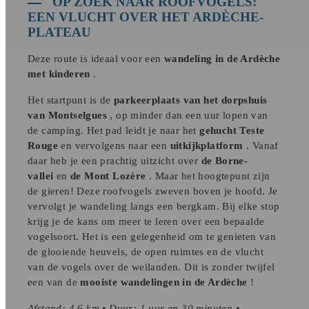
OP ZOEK NAAR ROOFVOGELS:
EEN VLUCHT OVER HET ARDÈCHE-
PLATEAU
Deze route is ideaal voor een
wandeling in de Ardèche
met kinderen
.
Het startpunt is de
parkeerplaats van het dorpshuis
van Montselgues
, op minder dan een uur lopen van
de camping. Het pad leidt je naar het
gehucht Teste
Rouge
en vervolgens naar een
uitkijkplatform
. Vanaf
daar heb je een prachtig uitzicht over
de Borne-
vallei
en
de Mont Lozère
. Maar het hoogtepunt zijn
de gieren! Deze roofvogels zweven boven je hoofd. Je
vervolgt je wandeling langs een bergkam. Bij elke stop
krijg je de kans om meer te leren over een bepaalde
vogelsoort. Het is een gelegenheid om te genieten van
de glooiende heuvels, de open ruimtes en de vlucht
van de vogels over de weilanden. Dit is zonder twijfel
een van de
mooiste wandelingen in de Ardèche
!
Afstand: 4,6 km • Duur: 1 uur en 30 minuten •