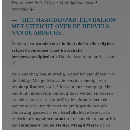
Hoogteverschil: 230 m • Moeilijkheidsgraad:
gemakkelijk.
HET MAAGDENPAD: EEN BALKON
MET UITZICHT OVER DE HEUVELS
VAN DE ARDÈCHE.
Zoekt u een
wandelroute in de Ardèche die religieus
erfgoed combineert met historische
bezienswaardigheden
? Dan is deze route perfect voor
u!
De wandeling begint vredig, onder het standbeeld van
de Heilige Maagd Maria, de beschermheilige van
het
dorp Rocher,
op 2,5 km van onze camping. Het
pad klimt geleidelijk omhoog door velden en bossen
en leidt u naar een natuurlijk uitzichtpunt met een
panoramisch uitzicht over de omliggende heuvels.
Onderweg passeert u een
kristalheldere bron
, een
typische
droogstenen muur
uit de streek en natuurlijk
het
standbeeld van de Heilige Maagd Maria
op de