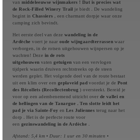
van
middeleeuwse wijnmakers ! Dat is precies wat
de
Rock-Filled Winery Trail
je biedt . De wandeling
begint in
Chassiers
, een charmant dorpje waar onze
camping zich bevindt.
Het eerste deel van deze
wandeling in de
Ardèche
voert je naar
oude wijngaardterrassen
waar
verborgen, in de rotsen uitgehouwen wijnpersen op je
wachten! Deze
in de rots
uitgehouwen
vaten
getuigen
van een vervlogen
tijdperk waarin druiven rechtstreeks op de steen
werden geplet. Het volgende deel van de route bestaat
uit een klim over een
geplaveid pad
voordat je de
Pont
des Récollets (Recollectenbrug
) oversteekt. Bereid je
voor op een adembenemend uitzicht over
de vallei en
de hellingen van de Tanargue . Ten slotte leidt het
pad je via
Sainte-Foy
en
Les Juliennes
terug naar het
dorp . Het is de perfecte route voor
een
gezinswandeling in de Ardèche
.
Afstand: 5,4 km • Duur: 1 uur en 30 minuten •