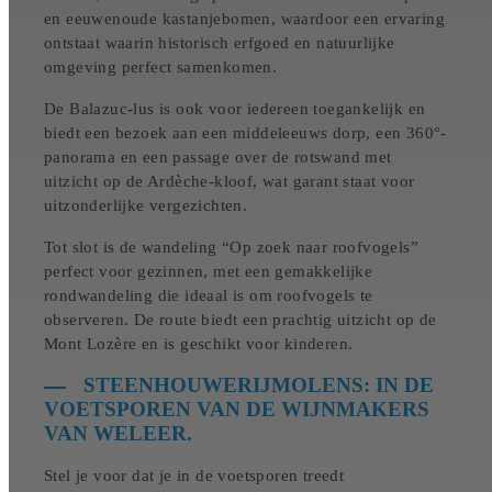
en eeuwenoude kastanjebomen, waardoor een ervaring
ontstaat waarin historisch erfgoed en natuurlijke
omgeving perfect samenkomen.
De Balazuc-lus is ook voor iedereen toegankelijk en
biedt een bezoek aan een middeleeuws dorp, een 360°-
panorama en een passage over de rotswand met
uitzicht op de Ardèche-kloof, wat garant staat voor
uitzonderlijke vergezichten.
Tot slot is de wandeling “Op zoek naar roofvogels”
perfect voor gezinnen, met een gemakkelijke
rondwandeling die ideaal is om roofvogels te
observeren. De route biedt een prachtig uitzicht op de
Mont Lozère en is geschikt voor kinderen.
STEENHOUWERIJMOLENS: IN DE
VOETSPOREN VAN DE WIJNMAKERS
VAN WELEER.
Stel je voor dat je in de voetsporen treedt