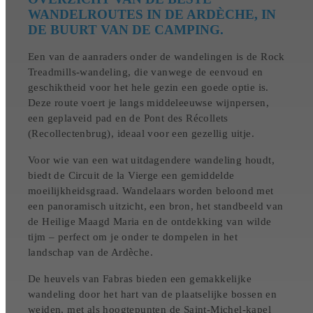
WANDELROUTES IN DE ARDÈCHE, IN
DE BUURT VAN DE CAMPING.
Een van de aanraders onder de wandelingen is de Rock
Treadmills-wandeling, die vanwege de eenvoud en
geschiktheid voor het hele gezin een goede optie is.
Deze route voert je langs middeleeuwse wijnpersen,
een geplaveid pad en de Pont des Récollets
(Recollectenbrug), ideaal voor een gezellig uitje.
Voor wie van een wat uitdagendere wandeling houdt,
biedt de Circuit de la Vierge een gemiddelde
moeilijkheidsgraad. Wandelaars worden beloond met
een panoramisch uitzicht, een bron, het standbeeld van
de Heilige Maagd Maria en de ontdekking van wilde
tijm – perfect om je onder te dompelen in het
landschap van de Ardèche.
De heuvels van Fabras bieden een gemakkelijke
wandeling door het hart van de plaatselijke bossen en
weiden, met als hoogtepunten de Saint-Michel-kapel