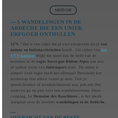
ARDÈCHE
5 WANDELINGEN IN DE
ARDÈCHE DIE EEN UNIEK
ERFGOED ONTHULLEN
52%
! Dat is een cijfer dat je vast aanspreekt als je
van
natuur en
buitenactiviteiten
houdt . Uit cijfers van
het
VVV-kantoor
blijkt dat meer dan de helft van de
toeristen in de
regio Auvergne-Rhône-Alpes
aan een
of andere vorm van
buitensport
doet . De reden is
simpel: onze regio heeft het allemaal! Bewonder het
landschap niet alleen vanuit je auto. Trek je
sportschoenen of wandelschoenen aan, pak een fles
water en ga op pad voor een wandelavontuur. Onze
camping, Le
Domaine des Ranchisses
, is het ideale
startpunt voor de mooiste
wandelingen in de Ardèche
.
OVERZICHT VAN DE BESTE