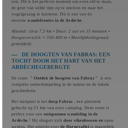
rots. Dit is het perfecte moment om even stil te staan,
de geur van wilde tijm op te snuiven en naar het
vogelgezang te luisteren. Dit is een van de
mooiste
wandelroutes in de Ardèche
.
Afstand: circa 7,5 km • Duur: 2 uur en 15 minuten •
Hoogteverschil: ≈ 350-400 m • Moeilijkheidsgraad:
gemiddeld.
DE HOOGTEN VAN FABRAS: EEN
TOCHT DOOR HET HART VAN HET
ARDÈCHEGEBERGTE
De route ”
Ontdek de hoogten van Fabras
” is een
complete onderdompeling in de natuur en de lokale
geschiedenis.
Het startpunt is het
dorp Fabras
, een pittoresk
gehucht op 21 km van onze camping. Deze route is
perfect voor een
ontspannen wandeling in de
Ardèche
! Hij slingert zich
door eikenbossen en
open
weiden. Het uitzicht over
de Dornevallei
is magnifiek.