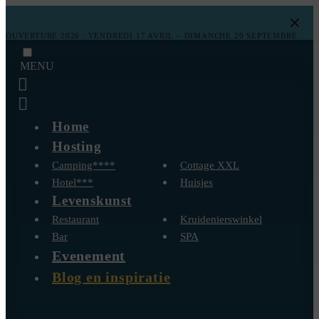
-15% POUR TOUT SÉJOUR DE 14 NUITS MINIMUM*
-10% POUR TOUT
SÉJOUR DE 10 NUITS MINIMUM*
OUVERTURE 2026 : VENDREDI 17 AVRIL – DIMANCHE 20 SEPTEMBRE
MENU
Home
Hosting
Camping****
Cottage XXL
Hotel***
Huisjes
Levenskunst
Restaurant
Kruidenierswinkel
Bar
SPA
Evenement
Blog en inspiratie