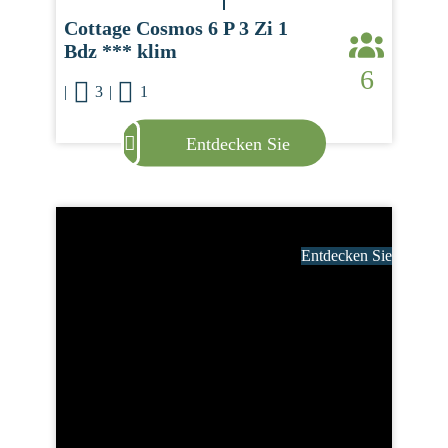
Cottage Cosmos 6 P 3 Zi 1
Bdz *** klim
6
|
3
|
1
Entdecken Sie
Entdecken Sie