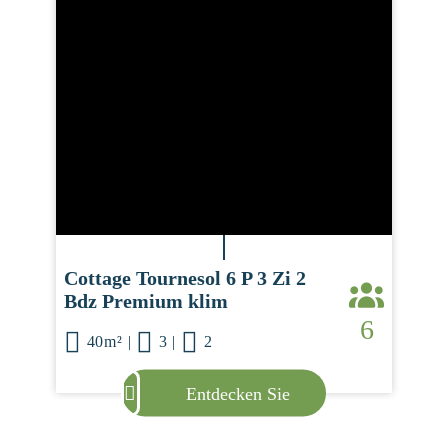
Cottage Tournesol 6 P 3 Zi 2
Bdz Premium klim
6
40m²
|
3
|
2
Entdecken Sie