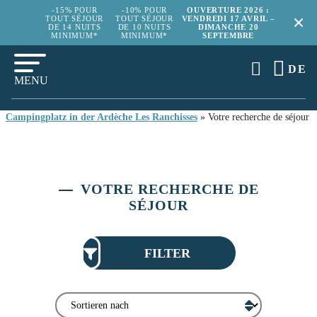
-15% POUR
-10% POUR
OUVERTURE 2026 :
TOUT SÉJOUR
TOUT SÉJOUR
VENDREDI 17 AVRIL –
DE 14 NUITS
DE 10 NUITS
DIMANCHE 20
MINIMUM*
MINIMUM*
SEPTEMBRE
DE
MENU
Campingplatz in der Ardèche Les Ranchisses
»
Votre recherche de séjour
VOTRE RECHERCHE DE
SÉJOUR
FILTER