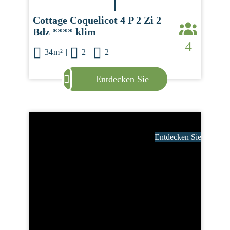
Cottage Coquelicot 4 P 2 Zi 2
Bdz **** klim
4
34m²
|
2
|
2
Entdecken Sie
Entdecken Sie