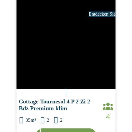
Entdecken Sie
Cottage Tournesol 4 P 2 Zi 2
Bdz Premium klim
4
35m²
|
2
|
2