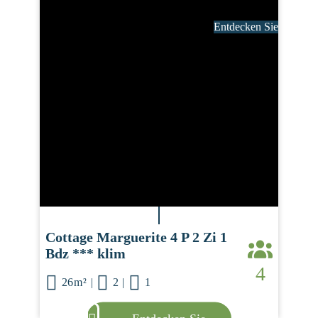
Entdecken Sie
Cottage Marguerite 4 P 2 Zi 1
Bdz *** klim
4
26m²
|
2
|
1