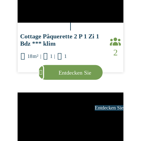
Cottage Pâquerette 2 P 1 Zi 1
Bdz *** klim
2
18m²
|
1
|
1
Entdecken Sie
Entdecken Sie