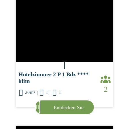
Hotelzimmer 2 P 1 Bdz ****
klim
2
20m²
|
1
|
1
Entdecken Sie