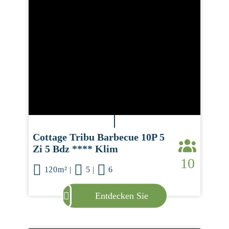
Cottage Tribu Barbecue 10P 5
Zi 5 Bdz **** Klim
10
120m²
|
5
|
6
Entdecken Sie