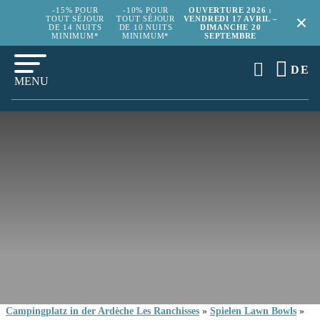
-15% POUR
-10% POUR
OUVERTURE 2026 :
TOUT SÉJOUR
TOUT SÉJOUR
VENDREDI 17 AVRIL –
DE 14 NUITS
DE 10 NUITS
DIMANCHE 20
MINIMUM*
MINIMUM*
SEPTEMBRE
DE
MENU
Campingplatz in der Ardèche Les Ranchisses
»
Spielen Lawn Bowls
»